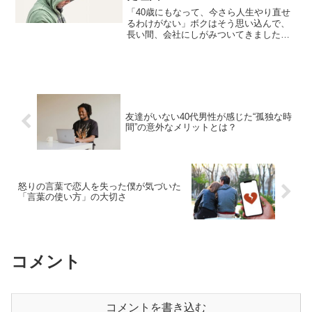
「40歳にもなって、今さら人生やり直せ
るわけがない」ボクはそう思い込んで、
長い間、会社にしがみついてきました。
でも、あるとき心も体も限界を迎え、逃
げるように会社を辞めました。キャリア
もお金も信用もない。そんな状態からの
再出発。不安しかありま...
友達がいない40代男性が感じた“孤独な時
間”の意外なメリットとは？
怒りの言葉で恋人を失った僕が気づいた
「言葉の使い方」の大切さ
コメント
コメントを書き込む