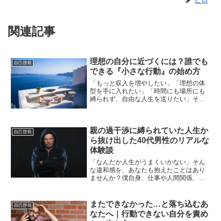
ヒロ
関連記事
理想の自分に近づくには？誰でも
自己啓発
できる『小さな行動』の始め方
「もっと収入を増やしたい」「理想の体
型を手に入れたい」「時間にも場所にも
縛られず、自由な人生を送りたい」そん
な“なりたい自分”の姿を思い描いたこと、
ありませんか？でも実際は──思うだけで
終わってしまったり、行動を始めてもす
親の過干渉に縛られていた人生か
ぐに挫折してしまっ...
自己啓発
ら抜け出した40代男性のリアルな
体験談
「なんだか人生がうまくいかない」そん
な違和感を、あなたも抱えたことはあり
ませんか？僕自身、仕事や人間関係、恋
愛など、どれも中途半端で、なかなか思
うようにいきませんでした。何度も転職
を繰り返し、年齢だけが重なっていく
またできなかった…と落ち込むあ
自己啓発
日々。気がつけば40歳。周...
なたへ｜行動できない自分を責め