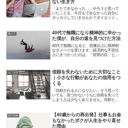
ない生き方
「またできなかった…」やろうと思って
いたことを、今日もできなかった自分に
ガッカリしていませんか？ダイエット、
早起き、資格の勉強、日記やブログの継
続…。「今度こそは」と決めたのに、三
日坊主で終わってしまう。そんな自分
40代で無職になり精神的に辛かっ
働き方
に、腹が立ったり、情けなく...
た僕が、自分の道を見つけた方法
40代で無職になると、想像以上に精神的
なダメージを受けます。経済的な不安以
上にきつかったのは、「世間の目」と
「自分に対する失望感」でした。僕自
身、40歳で会社を辞めたときには次の仕
事も決まっておらず、「この先どうすれ
信頼を失わないために大切なこと
ばいいんだろう」と毎日モ...
自己啓発
｜小さな行動があなたの信用をつ
くる
「信頼される人になりたい」そう思って
いても、気づかないうちに信頼を失って
しまう人は少なくありません。信頼とい
うのは、ビジネスでも人間関係でも非常
に大切な要素です。どんなにスキルや実
績があっても、「この人ちょっと信用で
【40歳からの再出発】仕事もお金
自己啓発
きないかも…」と思われた...
もなかったボクが人生をやり直せ
た理由